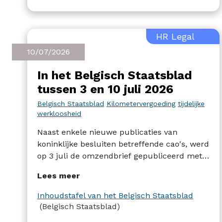
HR Legal
10/07/2026
In het Belgisch Staatsblad
tussen 3 en 10 juli 2026
Belgisch Staatsblad
Kilometervergoeding
tijdelijke
werkloosheid
Naast enkele nieuwe publicaties van
koninklijke besluiten betreffende cao's, werd
op 3 juli de omzendbrief gepubliceerd met
het nieuwe driemaandelijkse barema van de
Lees meer
kilometervergoeding. Op 10 juli werd
bovendien een koninklijk besluit
Inhoudstafel van het Belgisch Staatsblad
gepubliceerd over de economische
(Belgisch Staatsblad)
werkloosheid in PC 118.