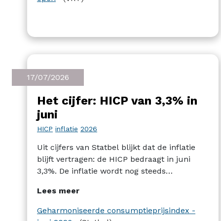
17/07/2026
Het cijfer: HICP van 3,3% in
juni
HICP
inflatie
2026
Uit cijfers van Statbel blijkt dat de inflatie
blijft vertragen: de HICP bedraagt in juni
3,3%. De inflatie wordt nog steeds
omhooggestuwd door de prijzen van energie,
Lees meer
huisvesting en water. De sterkste daling
wordt vastgesteld in de groep voeding en
Geharmoniseerde consumptieprijsindex -
niet-alcoholische dranken.