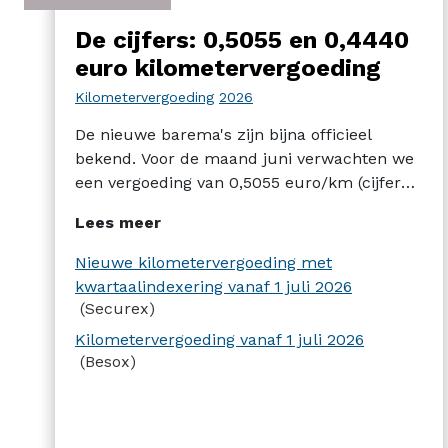
De cijfers: 0,5055 en 0,4440
euro kilometervergoeding
Kilometervergoeding
2026
De nieuwe barema's zijn bijna officieel
bekend. Voor de maand juni verwachten we
een vergoeding van 0,5055 euro/km (cijfer
nog niet gepubliceerd). Dat is de laatste
Lees meer
maandelijkse aanpassing. Vanaf 1 juli geldt
opnieuw de kwartaalberekening en zal de
Nieuwe kilometervergoeding met
vergoeding 0,4440 euro/km bedragen.
kwartaalindexering vanaf 1 juli 2026
(Securex)
Kilometervergoeding vanaf 1 juli 2026
(Besox)