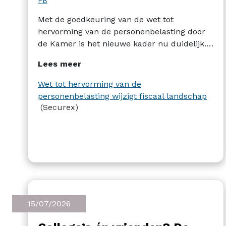
PB
Met de goedkeuring van de wet tot
hervorming van de personenbelasting door
de Kamer is het nieuwe kader nu duidelijk.
Securex zet graag nog eens alles op een
Lees meer
rijtje. Fiscaal voordelige overuren,
huwelijksquotiënt, auteursrechten in de IT-
Wet tot hervorming van de
sector, belastingvrije som, bestraffing voor
personenbelasting wijzigt fiscaal landschap
bovenmatige voordelen van alle aard enz. De
(Securex)
hervorming bevat heel wat maatregelen.
15/07/2026