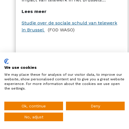
Hoofdstedelijk Gewest, vanuit het oogpunt
Lees meer
van de sociale schuld van telewerk. Onder
sociale schuld moet worden verstaan: „de
Studie over de sociale schuld van telewerk
impact en de uitdagingen die door telewerk
in Brussel
(FOD WASO)
worden veroorzaakt”
We use cookies
We may place these for analysis of our visitor data, to improve our
website, show personalised content and to give you a great website
1
2
3
4
5
6
experience. For more information about the cookies we use open
the settings.
7
8
9
10
11
12
HR Alert biedt u de essentie van HR-nieuws in
België!
Ok, continue
Deny
13
14
15
16
17
18
No, adjust
Schrijf je in op de nieuwsbrief