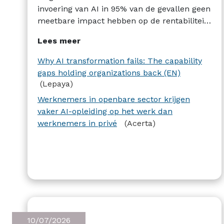
invoering van AI in 95% van de gevallen geen
meetbare impact hebben op de rentabiliteit.
Lepaya reikt hiervoor een verklaring aan.
Lees meer
Wat de opleidingen betreft, heeft Acerta de
cijfers gepubliceerd van een studie over het
Why AI transformation fails: The capability
aantal opgeleide werknemers.
gaps holding organizations back (EN)
(Lepaya)
Werknemers in openbare sector krijgen
vaker AI-opleiding op het werk dan
werknemers in privé
(Acerta)
10/07/2026