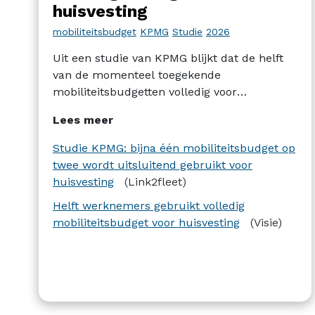
huisvesting
mobiliteitsbudget
KPMG
Studie
2026
Uit een studie van KPMG blijkt dat de helft
van de momenteel toegekende
mobiliteitsbudgetten volledig voor
huisvesting wordt gebruikt. Volgens
Lees meer
bepaalde mobiliteitsactoren ondermijnt dit
gebruik het beoogde doel van het
Studie KPMG: bijna één mobiliteitsbudget op
mobiliteitsbudget en zouden beperkingen
twee wordt uitsluitend gebruikt voor
worden onderzocht.
huisvesting
(Link2fleet)
Helft werknemers gebruikt volledig
mobiliteitsbudget voor huisvesting
(Visie)