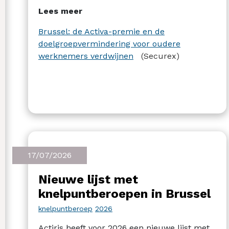
verdwijnen. Ook de doelgroepvermindering
Lees meer
voor oudere werknemers verdwijnt. Andere
steunmaatregelen worden momenteel
Brussel: de Activa-premie en de
bestudeerd, maar hierover werd nog niets
doelgroepvermindering voor oudere
officieel bekendgemaakt.
werknemers verdwijnen
(Securex)
17/07/2026
Nieuwe lijst met
knelpuntberoepen in Brussel
knelpuntberoep
2026
Actiris heeft voor 2026 een nieuwe lijst met