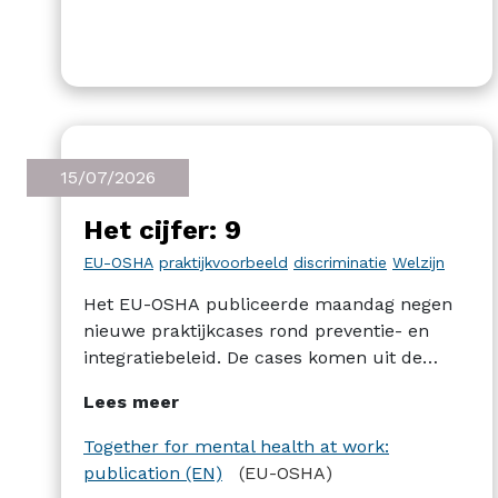
15/07/2026
Het cijfer: 9
EU-OSHA
praktijkvoorbeeld
discriminatie
Welzijn
Het EU-OSHA publiceerde maandag negen
nieuwe praktijkcases rond preventie- en
integratiebeleid. De cases komen uit de
industrie, de biofarma of de bankensector
Lees meer
en gaan over een brede waaier aan thema's
zoals gendergelijkheid of de preventie van
Together for mental health at work:
psychosociale risico's.
publication (EN)
(EU-OSHA)