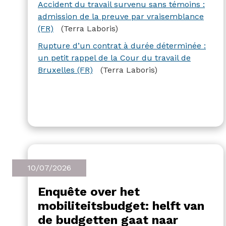
De tweede uitspraak gaat over een
Accident du travail survenu sans témoins :
arbeidsongeval zonder getuigen en de
admission de la preuve par vraisemblance
geldigheid van een bewijs op basis van
(FR)
(Terra Laboris)
aannemelijkheid.
Rupture d’un contrat à durée déterminée :
un petit rappel de la Cour du travail de
Bruxelles (FR)
(Terra Laboris)
10/07/2026
Enquête over het
mobiliteitsbudget: helft van
de budgetten gaat naar