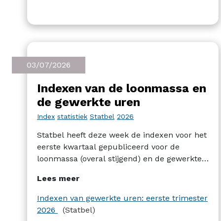
03/07/2026
Indexen van de loonmassa en
de gewerkte uren
Index
statistiek
Statbel
2026
Statbel heeft deze week de indexen voor het
eerste kwartaal gepubliceerd voor de
loonmassa (overal stijgend) en de gewerkte
uren (eerder dalend, behalve in de bouw) in
Lees meer
elk van de 4 grote sectoren van de Belgische
economie: industrie, bouw, diensten en
Indexen van gewerkte uren: eerste trimester
handel/reparatie.
2026
(Statbel)