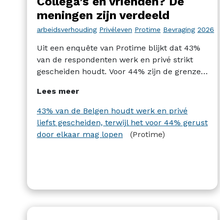
Collega’s én vrienden? De
meningen zijn verdeeld
arbeidsverhouding
Privéleven
Protime
Bevraging
2026
Uit een enquête van Protime blijkt dat 43%
van de respondenten werk en privé strikt
gescheiden houdt. Voor 44% zijn de grenzen
soepeler. Een interessant resultaat van de
Lees meer
enquête is wel dat tijdsregistratie in beide
gevallen bijdraagt aan een beter evenwicht
43% van de Belgen houdt werk en privé
tussen werk en privé, zowel voor de
liefst gescheiden, terwijl het voor 44% gerust
voorstanders van een strikte scheiding als
door elkaar mag lopen
(Protime)
voor de voorstanders van soepelere grenzen.