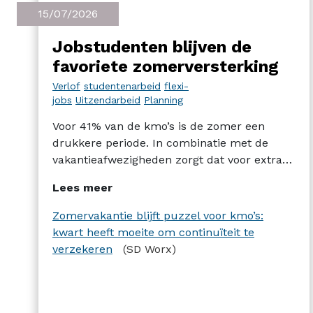
15/07/2026
Jobstudenten blijven de
favoriete zomerversterking
Verlof
studentenarbeid
flexi-
jobs
Uitzendarbeid
Planning
Voor 41% van de kmo’s is de zomer een
drukkere periode. In combinatie met de
vakantieafwezigheden zorgt dat voor extra
uitdagingen. Bedrijven kiezen daarom in de
Lees meer
eerste plaats voor jobstudenten (23%) om
hun teams te versterken. Uitzendwerk en
Zomervakantie blijft puzzel voor kmo’s:
flexi-jobs worden elk door 10% van de
kwart heeft moeite om continuïteit te
bevraagde ondernemingen ingezet. Dat blijkt
verzekeren
(SD Worx)
uit een onderzoek van SD Worx bij kmo’s.