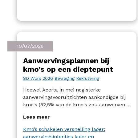
10/07/2026
Aanwervingsplannen bij
kmo’s op een dieptepunt
SD Worx
2026
Bevraging
Rekrutering
Hoewel Acerta in mei nog sterke
aanwervingsvooruitzichten aankondigde bij
kmo's (52,5% van de kmo's zou aanwerven),
komt SD Worx met een gematigder resultaat
Lees meer
in zijn kwartaalbarometer: slechts een kwart
van de kmo's zou geneigd zijn om personeel
Kmo’s schakelen versnelling lager:
aan te werven, een daling die zich al vier
aanwervingsintenties lager en