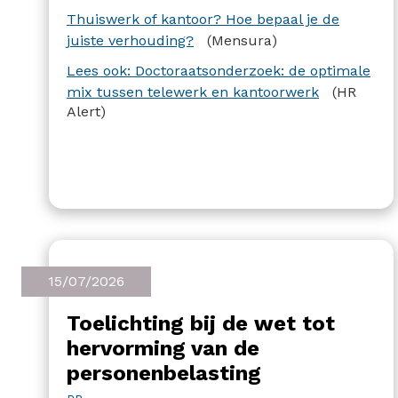
werknemers. Resultaat: werknemers die
Thuiswerk of kantoor? Hoe bepaal je de
thuis werken, zijn meer tevreden over hun
juiste verhouding?
(Mensura)
werkomgeving, maar hebben minder
Lees ook: Doctoraatsonderzoek: de optimale
lichaamsbeweging.
mix tussen telewerk en kantoorwerk
(HR
Alert)
15/07/2026
Toelichting bij de wet tot
hervorming van de
personenbelasting