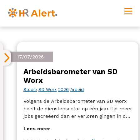
17/07/2026
Arbeidsbarometer van SD
Worx
Studie
SD Worx
2026
Arbeid
Volgens de Arbeidsbarometer van SD Worx
heeft de dienstensector op één jaar tijd meer
jobs gecreëerd dan er verloren gingen in de
industrie en de bouw. Alles bij elkaar nam
Lees meer
de werkgelegenheid in de privésector op
jaarbasis lichtjes toe.