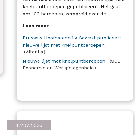
knelpuntberoepen gepubliceerd. Het gaat
om 103 beroepen, verspreid over de
sectoren bouw, gezondheidszorg, horeca,
Lees meer
logistiek, administratie en IT. Het aantal
knelpuntberoepen in Brussel ligt lager dan
Brussels Hoofdstedelijk Gewest publiceert
in Vlaanderen (227 beroepen) en Wallonië
nieuwe lijst met knelpuntberoepen
(144).
(Attentia)
Nieuwe lijst met knelpuntberoepen
(GOB
Economie en Werkgelegenheid)
17/07/2026