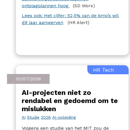
opeenvolgende kwartalen doorzet.
ontslagplannen hoog
(SD Worx)
Lees ook: Het cijfer: 52,5% van de kmo’s wil
dit jaar aanwerven
(HR Alert)
HR Tech
10/07/2026
AI-projecten niet zo
rendabel en gedoemd om te
mislukken
AI
Studie
2026
AI-opleiding
Volgens een studie van het MIT zou de