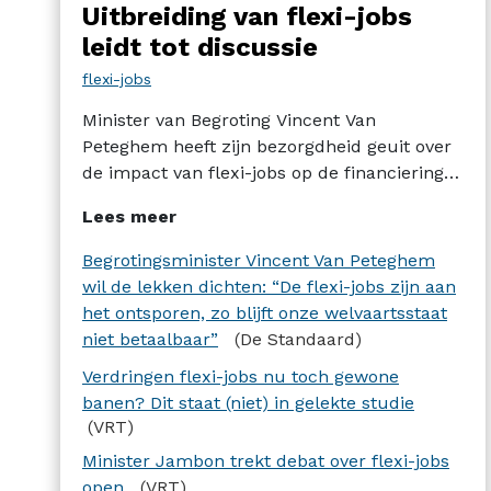
Uitbreiding van flexi-jobs
leidt tot discussie
flexi-jobs
Minister van Begroting Vincent Van
Peteghem heeft zijn bezorgdheid geuit over
de impact van flexi-jobs op de financiering
van de sociale zekerheid. Dat leidde tot een
Lees meer
debat met minister van Financiën Jan
Jambon die bereid is dit opnieuw te
Begrotingsminister Vincent Van Peteghem
bespreken én met minister van Werk David
wil de lekken dichten: “De flexi-jobs zijn aan
Clarinval die ervoor pleit dit systeem later te
het ontsporen, zo blijft onze welvaartsstaat
evalueren.
niet betaalbaar”
(De Standaard)
Verdringen flexi-jobs nu toch gewone
banen? Dit staat (niet) in gelekte studie
(VRT)
Minister Jambon trekt debat over flexi-jobs
open
(VRT)