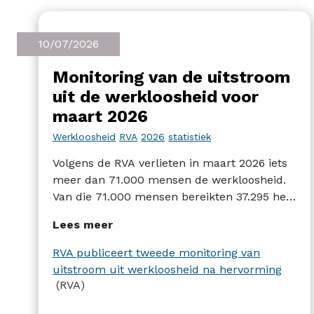
10/07/2026
Monitoring van de uitstroom
uit de werkloosheid voor
maart 2026
Werkloosheid
RVA
2026
statistiek
Volgens de RVA verlieten in maart 2026 iets
meer dan 71.000 mensen de werkloosheid.
Van die 71.000 mensen bereikten 37.295 het
einde van hun recht op een
Lees meer
werkloosheidsuitkering. Van alle uitstromers
vond 10,3% een job, 8,9% stroomde door
RVA publiceert tweede monitoring van
naar ziekte en 41,6% naar het leefloon.
uitstroom uit werkloosheid na hervorming
(RVA)