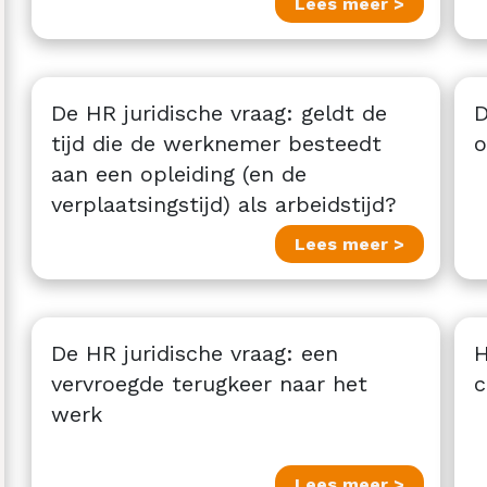
Lees meer >
De HR juridische vraag: geldt de
D
tijd die de werknemer besteedt
o
aan een opleiding (en de
verplaatsingstijd) als arbeidstijd?
Lees meer >
De HR juridische vraag: een
H
vervroegde terugkeer naar het
c
werk
Lees meer >