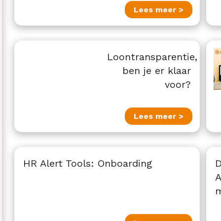
Lees meer >
Loontransparentie,
ben je er klaar
voor?
Lees meer >
HR Alert Tools: Onboarding
D
A
m