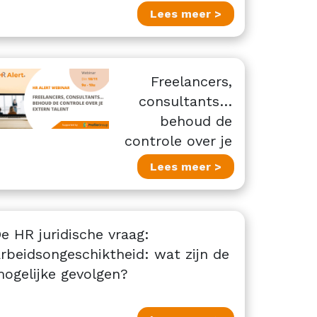
Lees meer >
Freelancers,
consultants…
behoud de
controle over je
extern talent
Lees meer >
e HR juridische vraag:
rbeidsongeschiktheid: wat zijn de
ogelijke gevolgen?