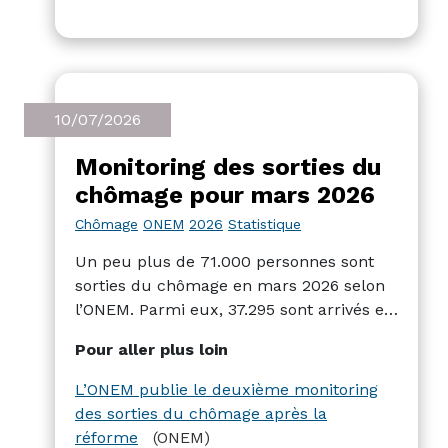
10/07/2026
Monitoring des sorties du
chômage pour mars 2026
Chômage
ONEM
2026
Statistique
Un peu plus de 71.000 personnes sont
sorties du chômage en mars 2026 selon
l’ONEM. Parmi eux, 37.295 sont arrivés en
fin de droit au chômage. 10,3% de ces
Pour aller plus loin
sorties ont débouchés sur un emploi,
8,9% vers la maladie et 41,6% vers le RIS.
L’ONEM publie le deuxième monitoring
des sorties du chômage après la
réforme
(ONEM)