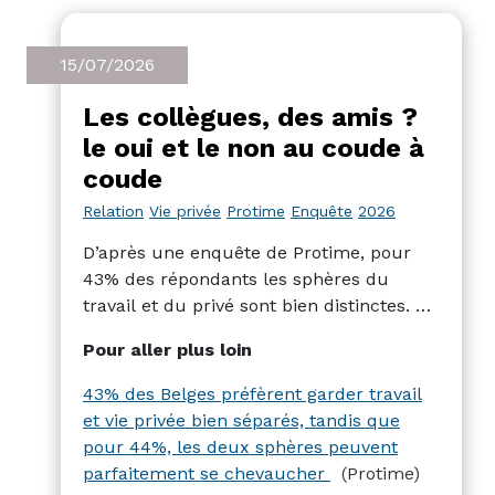
15/07/2026
Les collègues, des amis ?
le oui et le non au coude à
coude
Relation
Vie privée
Protime
Enquête
2026
D’après une enquête de Protime, pour
43% des répondants les sphères du
travail et du privé sont bien distinctes. Et
pour 44% les frontières sont plus
Pour aller plus loin
souples. Le résultat intéressant de
l’enquête ? Qu’on soit « intégrateur » ou
43% des Belges préfèrent garder travail
« séparateur », l’enregistrement du
et vie privée bien séparés, tandis que
temps de travail aide à l’équilibre pro-
pour 44%, les deux sphères peuvent
perso dans les deux cas.
parfaitement se chevaucher
(Protime)