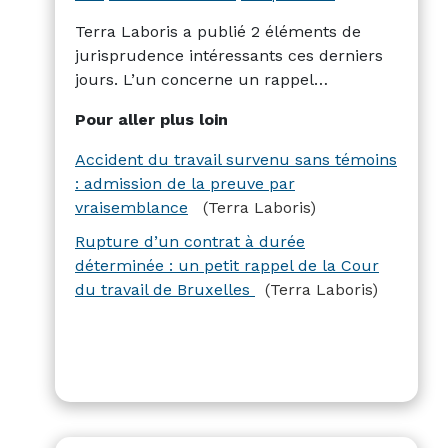
Terra Laboris a publié 2 éléments de
jurisprudence intéressants ces derniers
jours. L’un concerne un rappel
concernant les règles en cas de rupture
Pour aller plus loin
d’un CDD. Le deuxième élément couvre
un cas d’accident du travail survenu
Accident du travail survenu sans témoins
sans témoin, et la validité d’une preuve
: admission de la preuve par
« par vraisemblance ».
vraisemblance
(Terra Laboris)
Rupture d’un contrat à durée
déterminée : un petit rappel de la Cour
du travail de Bruxelles
(Terra Laboris)