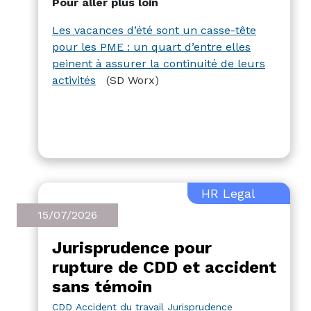
Pour aller plus loin
l’équipe se fait prioritairement en faisant
appel à des jobistes (23%). Côté
Les vacances d’été sont un casse-tête
intérimaire ou flexi-jobs, ces renforts
pour les PME : un quart d’entre elles
sont sollicités par 10% des entreprises
peinent à assurer la continuité de leurs
interrogées. Ces résultats viennent d’une
activités
(SD Worx)
étude publiée par SD Worx auprès de
PME.
HR Legal
15/07/2026
Jurisprudence pour
rupture de CDD et accident
sans témoin
CDD
Accident du travail
Jurisprudence