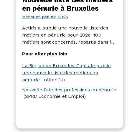
Nouvelle liste des métiers
en pénurie à Bruxelles
Métier en pénurie
2026
Actiris a publié une nouvelle liste des
métiers en pénurie pour 2026. 103
métiers sont concernés, répartis dans les
secteurs de la construction, des soins, de
Pour aller plus loin
l’horeca, de la logistique, de
l’administration et de l’IT. C’est moins
La Région de Bruxelles-Capitale publie
qu’en Flandre (227 métiers) et en
une nouvelle liste des métiers en
Wallonie (144).
pénurie
(Attentia)
Nouvelle liste des professions en pénurie
(SPRB Economie et Emploi)