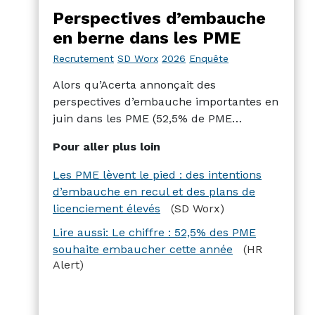
Perspectives d’embauche
en berne dans les PME
Recrutement
SD Worx
2026
Enquête
Alors qu’Acerta annonçait des
perspectives d’embauche importantes en
juin dans les PME (52,5% de PME
embaucheraient), SD Worx sort un
Pour aller plus loin
résultat plus mitigé avec son baromètre
trimestriel : seul un quart des PME serait
Les PME lèvent le pied : des intentions
encline à embaucher, en baisse depuis 4
d’embauche en recul et des plans de
trimestres consécutifs.
licenciement élevés
(SD Worx)
Lire aussi: Le chiffre : 52,5% des PME
souhaite embaucher cette année
(HR
Alert)