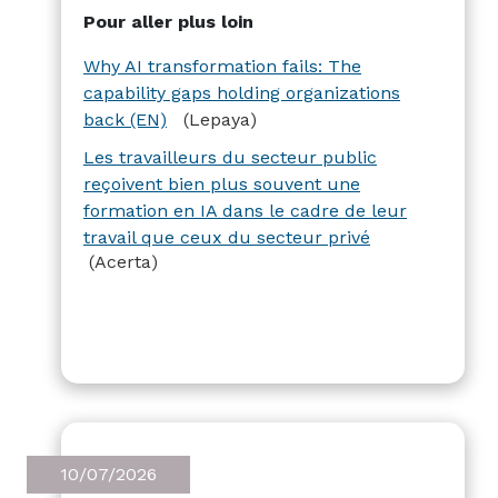
Lepaya en propose une explication. Sur
Pour aller plus loin
le volet formation, Acerta a publié les
chiffres d’une étude concernant le
Why AI transformation fails: The
volume de travailleurs formés.
capability gaps holding organizations
back (EN)
(Lepaya)
Les travailleurs du secteur public
reçoivent bien plus souvent une
formation en IA dans le cadre de leur
travail que ceux du secteur privé
(Acerta)
10/07/2026