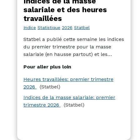
Indices de la masse
salariale et des heures
travaillées
Indice
Statistique
2026
Statbel
Statbel a publié cette semaine les indices
du premier trimestre pour la masse
salariale (en hausse partout) et les
heures travaillées (en baisse partout sauf
Pour aller plus loin
dans la construction) dans chacun des 4
grands secteurs de l’économie belge :
Heures travaillées: premier trimestre
l’industrie, la construction, les services et
2026
(Statbel)
le commerce/réparation.
Indices de la masse salariale: premier
trimestre 2026
(Statbel)