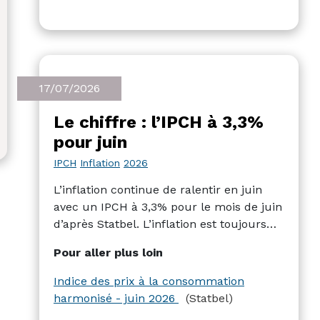
souhaitons un bon repos, et nous nous
réjouissons de vous retrouver en août.
17/07/2026
Le chiffre : l’IPCH à 3,3%
pour juin
IPCH
Inflation
2026
L’inflation continue de ralentir en juin
avec un IPCH à 3,3% pour le mois de juin
d’après Statbel. L’inflation est toujours
tiré à la hausse par les prix de l’énergie,
Pour aller plus loin
du logement et de l’eau, et la plus forte
baisse est observée au niveau des
Indice des prix à la consommation
produits alimentaires et des boissons non
harmonisé - juin 2026
(Statbel)
alcoolisées