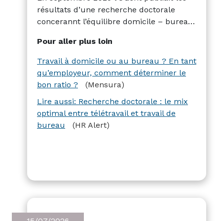
résultats d’une recherche doctorale
concerannt l’équilibre domicile – bureau.
Mensura complète cette publication avec
Pour aller plus loin
une enquête auprès de 23.000
travailleurs. Résultats : le travail à
Travail à domicile ou au bureau ? En tant
domicile offre une meilleure satisfaction
qu’employeur, comment déterminer le
de l’environnement de travail, mais réduit
bon ratio ?
(Mensura)
l’activité physique.
Lire aussi: Recherche doctorale : le mix
optimal entre télétravail et travail de
bureau
(HR Alert)
15/07/2026