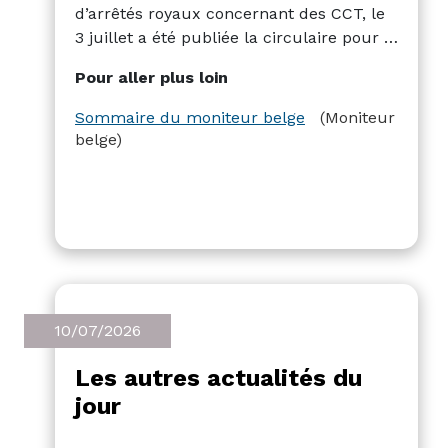
d’arrêtés royaux concernant des CCT, le
3 juillet a été publiée la circulaire pour le
nouveau barème trimestrielle
Pour aller plus loin
d’indemnité kilométrique. Et le 10 juillet
a été publié un arrêté royale portant sur
Sommaire du moniteur belge
(Moniteur
le chômage économique dans la CP118.
belge)
10/07/2026
Les autres actualités du
jour