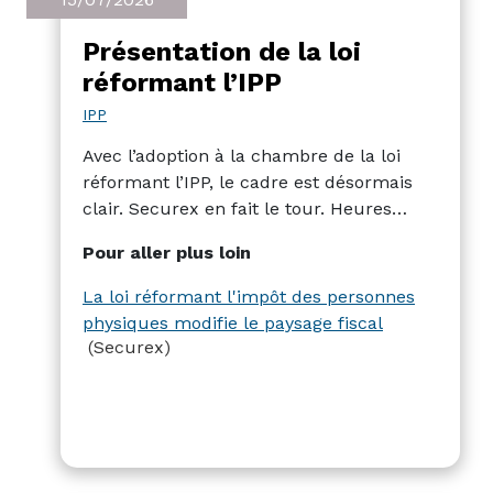
Présentation de la loi
réformant l’IPP
IPP
Avec l’adoption à la chambre de la loi
réformant l’IPP, le cadre est désormais
clair. Securex en fait le tour. Heures
supplémentaires fiscalement
Pour aller plus loin
avantageuses, quotient conjugal, droits
d’auteur dans l’informatique, quotité
La loi réformant l'impôt des personnes
exemptée d’impôt, sanction sur les ATN
physiques modifie le paysage fiscal
excessifs,… les mesures sont
(Securex)
nombreuses.