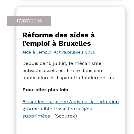
17/07/2026
Réforme des aides à
l’emploi à Bruxelles
Aide à l'emploi
Activa.brussels
2026
Depuis ce 15 juillet, le mécanisme
activa.brussels est limité dans son
application et disparaitra totalement au
31/12/2026. La réduction groupe-cible
Pour aller plus loin
pour travailleurs âgés disparait
également. D’autres aides sont à l’étude,
Bruxelles : la prime Activa et la réduction
mais rien n’est encore officiel.
groupe-cible travailleurs âgés
supprimées
(Securex)