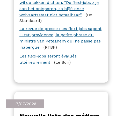
ministre de l’emploi David Clarinval
wil de lekken dichten: “De flexi-jobs zijn
partisan d’attendre pour évaluer
aan het ontsporen, zo blijft onze
ultérieurement.
welvaartsstaat niet betaalbaar”
(De
Standaard)
La revue de presse : les flexi-jobs sapent
l’État-providence, la petite phrase du
ministre Van Peteghem qui ne passe pas
inaperçue
(RTBF)
Les flexi-jobs seront évalués
ultérieurement
(Le Soir)
17/07/2026