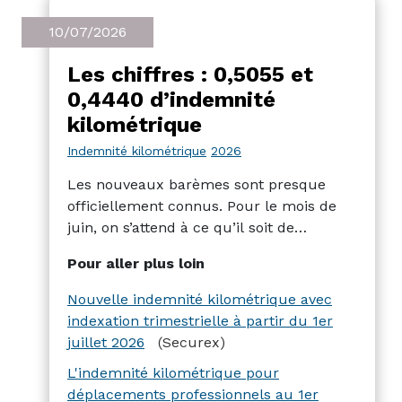
10/07/2026
Les chiffres : 0,5055 et
0,4440 d’indemnité
kilométrique
Indemnité kilométrique
2026
Les nouveaux barèmes sont presque
officiellement connus. Pour le mois de
juin, on s’attend à ce qu’il soit de
0,5055€/km (chiffre non encore publié).
Pour aller plus loin
Il s’agira de la dernière adaptation
mensuelle. A partir du 1er juillet le
Nouvelle indemnité kilométrique avec
calcul trimestriel est à nouveau en
indexation trimestrielle à partir du 1er
vigueur, et se portera à 0,4440€/km.
juillet 2026
(Securex)
L'indemnité kilométrique pour
déplacements professionnels au 1er