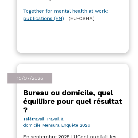
banques, concernant l’égalité des genres
ou la prévention des risques
Together for mental health at work:
psychosociaux, le pannel est assez large.
publications (EN)
(EU-OSHA)
15/07/2026
Bureau ou domicile, quel
équilibre pour quel résultat
?
Télétravail
Travail à
domicile
Mensura
Enquête
2026
En septembre 2025 l’UGent publiait les