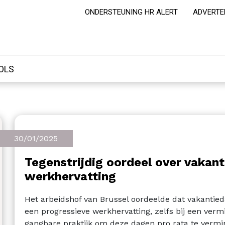
ONDERSTEUNING HR ALERT
ADVERTE
OLS
30/01/2025
Tegenstrijdig oordeel over vakant
werkhervatting
Het arbeidshof van Brussel oordeelde dat vakantie
een progressieve werkhervatting, zelfs bij een verm
gangbare praktijk om deze dagen pro rata te verm