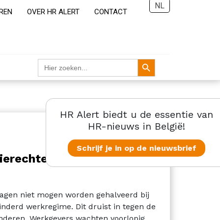
NL
REN
OVER HR ALERT
CONTACT
Zoekknop
Zoek
naar:
HR Alert biedt u de essentie van
HR-nieuws in België!
Schrijf je in op de nieuwsbrief
ierechten bij progressieve
dagen niet mogen worden gehalveerd bij
inderd werkregime. Dit druist in tegen de
inderen. Werkgevers wachten voorlopig