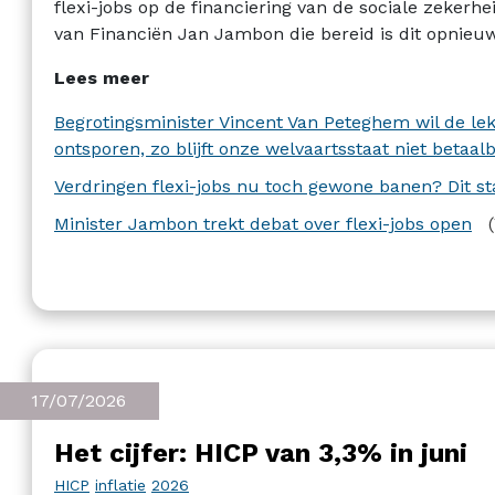
flexi-jobs op de financiering van de sociale zekerhe
van Financiën Jan Jambon die bereid is dit opnieu
David Clarinval die ervoor pleit dit systeem later te
Lees meer
Begrotingsminister Vincent Van Peteghem wil de lekk
ontsporen, zo blijft onze welvaartsstaat niet betaal
Verdringen flexi-jobs nu toch gewone banen? Dit staa
Minister Jambon trekt debat over flexi-jobs open
17/07/2026
Het cijfer: HICP van 3,3% in juni
HICP
inflatie
2026