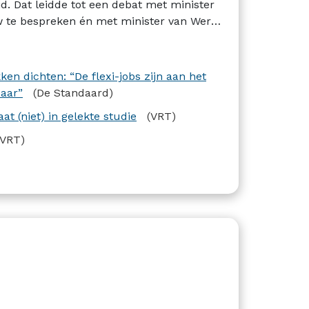
id. Dat leidde tot een debat met minister
w te bespreken én met minister van Werk
 evalueren.
en dichten: “De flexi-jobs zijn aan het
baar”
(De Standaard)
t (niet) in gelekte studie
(VRT)
(VRT)