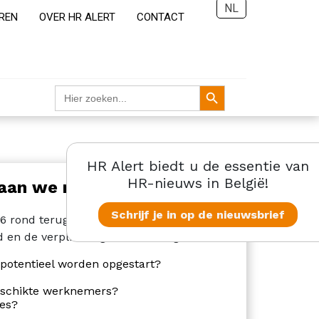
NL
REN
OVER HR ALERT
CONTACT
Zoekknop
Zoek
naar:
HR Alert biedt u de essentie van
HR-nieuws in België!
taan we na 6 maanden
Schrijf je in op de nieuwsbrief
 rond terugkeer naar het werk blijven er
d en de verplichtingen van werkgevers.
potentieel worden opgestart?
geschikte werknemers?
ies?