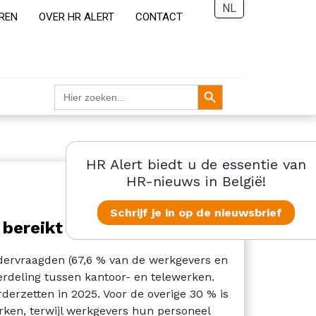
NL
REN
OVER HR ALERT
CONTACT
Zoekknop
Zoek
naar:
HR Alert biedt u de essentie van
HR-nieuws in België!
Schrijf je in op de nieuwsbrief
 bereikt
ndervraagden (67,6 % van de werkgevers en
erdeling tussen kantoor- en telewerken.
derzetten in 2025. Voor de overige 30 % is
rken, terwijl werkgevers hun personeel