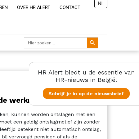
NL
REN
OVER HR ALERT
CONTACT
Zoekknop
Zoek
naar:
HR Alert biedt u de essentie van
HR-nieuws in België!
Schrijf je in op de nieuwsbrief
gde werknemers
eiken, kunnen worden ontslagen met een
moet een geldig ontslagmotief zijn zonder
leeftijd betekent niet automatisch ontslag,
 bij vervroegd pensioen of als de