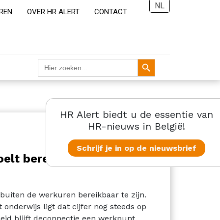
NL
REN
OVER HR ALERT
CONTACT
Zoekknop
Zoek
naar:
HR Alert biedt u de essentie van
HR-nieuws in België!
Schrijf je in op de nieuwsbrief
oelt bereikbaarheidsdruk
uiten de werkuren bereikbaar te zijn.
 onderwijs ligt dat cijfer nog steeds op
heid blijft deconnectie een werkpunt.