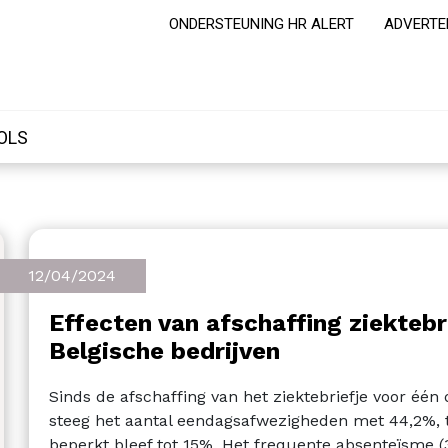
ONDERSTEUNING HR ALERT
ADVERTE
OLS
12/04/2024
Effecten van afschaffing ziektebr
Belgische bedrijven
Sinds de afschaffing van het ziektebriefje voor één
steeg het aantal eendagsafwezigheden met 44,2%, ter
beperkt bleef tot 15%. Het frequente absenteïsme (