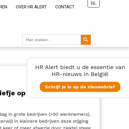
NL
REN
OVER HR ALERT
CONTACT
Zoekknop
Zoek
naar:
HR Alert biedt u de essentie van
HR-nieuws in België!
Schrijf je in op de nieuwsbrief
iefje op absenteïsme in
 dag in grote bedrijven (>50 werknemers),
wijl in kleinere bedrijven deze stijging
3 keer of meer afwezig door ziekte) steeg