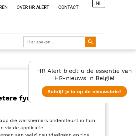
NL
REN
OVER HR ALERT
CONTACT
Zoekknop
Zoek
naar:
HR Alert biedt u de essentie van
HR-nieuws in België!
Schrijf je in op de nieuwsbrief
etere fysieke en mentale
bapp die werknemers ondersteunt in hun
 via de applicatie
emen aan welzijnsuitdagingen en tips