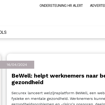
ONDERSTEUNING HR ALERT
ADVERTE
OLS
16/04/2024
BeWell: helpt werknemers naar b
gezondheid
Securex lanceert welzijnsplatform BeWell, een we
fysieke en mentale gezondheid. Werknemers kunnen
gezondheidsproblemen en -risico's opsporen, deeln