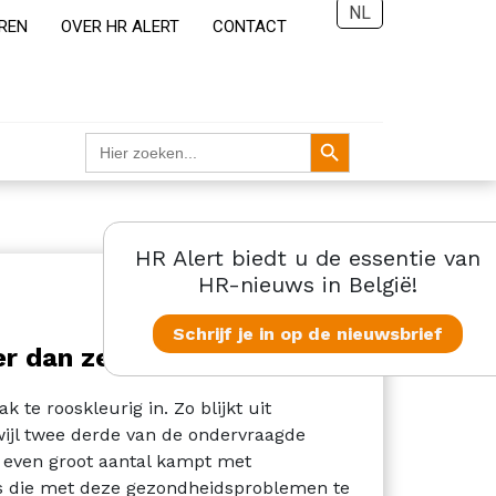
NL
REN
OVER HR ALERT
CONTACT
Zoekknop
Zoek
naar:
HR Alert biedt u de essentie van
HR-nieuws in België!
Schrijf je in op de nieuwsbrief
r dan ze denken
te rooskleurig in. Zo blijkt uit
wijl twee derde van de ondervraagde
even groot aantal kampt met
rs die met deze gezondheidsproblemen te