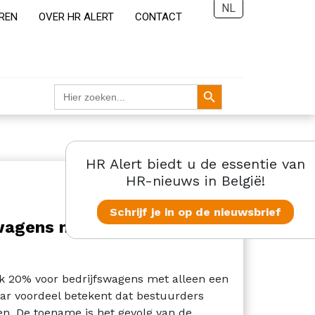
NL
REN
OVER HR ALERT
CONTACT
Zoekknop
Zoek
naar:
HR Alert biedt u de essentie van
HR Mobility
HR-nieuws in België!
Schrijf je in op de nieuwsbrief
wagens met fossiele
ijk 20% voor bedrijfswagens met alleen een
baar voordeel betekent dat bestuurders
en. De toename is het gevolg van de