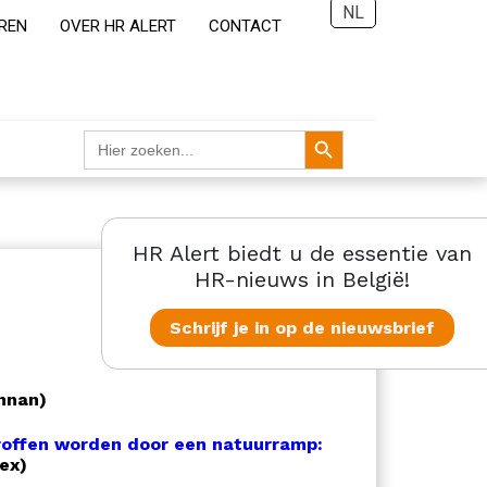
NL
REN
OVER HR ALERT
CONTACT
Zoekknop
Zoek
naar:
HR Alert biedt u de essentie van
HR-nieuws in België!
Schrijf je in op de nieuwsbrief
nnan)
etroffen worden door een natuurramp:
ex)