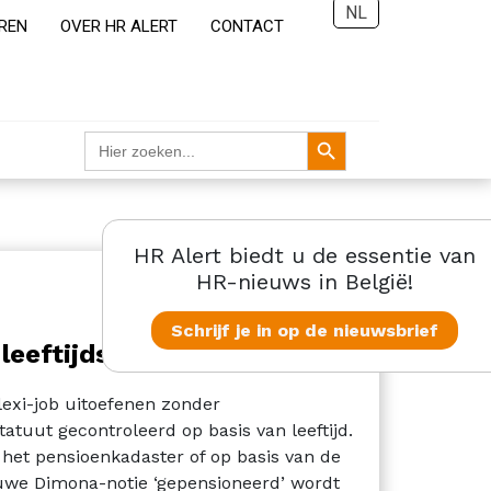
NL
REN
OVER HR ALERT
CONTACT
Zoekknop
Zoek
naar:
HR Alert biedt u de essentie van
HR-nieuws in België!
Schrijf je in op de nieuwsbrief
leeftijdscontrole verdwijnt
lexi-job uitoefenen zonder
atuut gecontroleerd op basis van leeftijd.
het pensioenkadaster of op basis van de
ieuwe Dimona-notie ‘gepensioneerd’ wordt