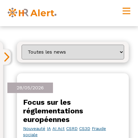
28/05/2026
Focus sur les
réglementations
européennes
Nouveauté
IA
AI Act
CSRD
CS3D
Fraude
sociale