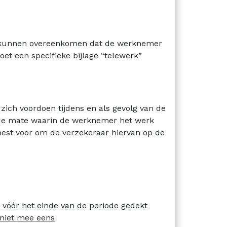
 kunnen overeenkomen dat de werknemer
moet een specifieke bijlage “telewerk”
zich voordoen tijdens en als gevolg van de
 de mate waarin de werknemer het werk
best voor om de verzekeraar hiervan op de
vóór het einde van de periode gedekt
 niet mee eens