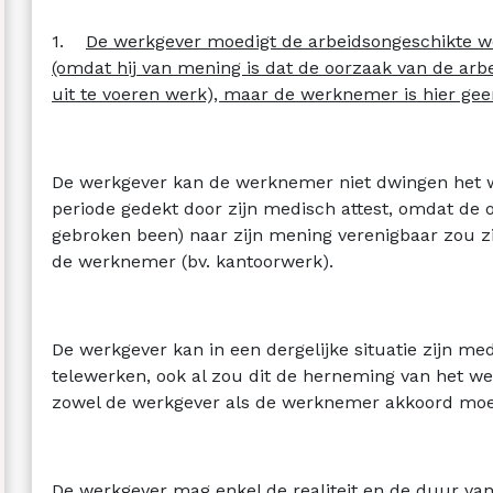
1.
De werkgever moedigt de arbeidsongeschikte 
(omdat hij van mening is dat de oorzaak van de arb
uit te voeren werk), maar de werknemer is hier gee
De werkgever kan de werknemer niet dwingen het we
periode gedekt door zijn medisch attest, omdat de 
gebroken been) naar zijn mening verenigbaar zou zi
de werknemer (bv. kantoorwerk).
De werkgever kan in een dergelijke situatie zijn me
telewerken, ook al zou dit de herneming van het we
zowel de werkgever als de werknemer akkoord moet
De werkgever mag enkel de realiteit en de duur va