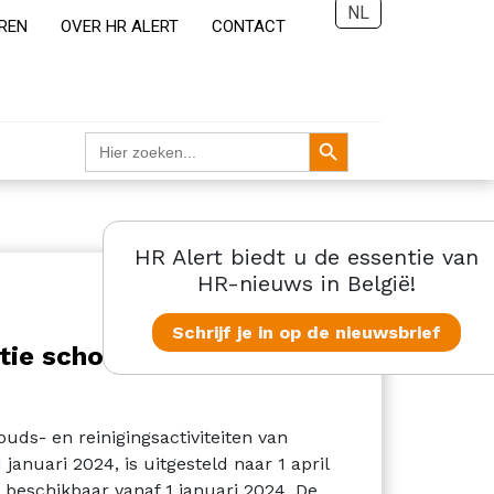
NL
REN
OVER HR ALERT
CONTACT
Zoekknop
Zoek
naar:
HR Alert biedt u de essentie van
HR-nieuws in België!
Schrijf je in op de nieuwsbrief
atie schoonmaaksector
uds- en reinigingsactiviteiten van
anuari 2024, is uitgesteld naar 1 april
 beschikbaar vanaf 1 januari 2024. De