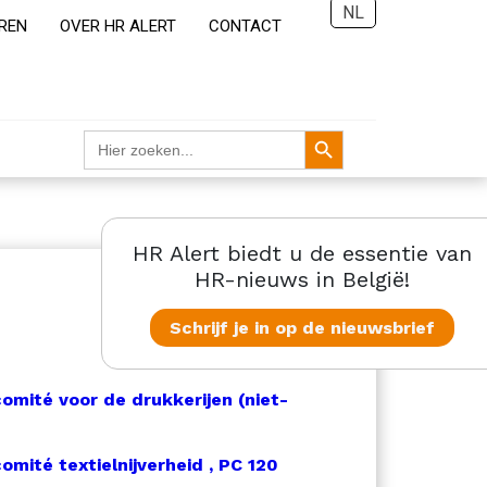
NL
REN
OVER HR ALERT
CONTACT
Zoekknop
Zoek
naar:
HR Alert biedt u de essentie van
HR-nieuws in België!
Schrijf je in op de nieuwsbrief
omité voor de drukkerijen (niet-
omité textielnijverheid , PC 120