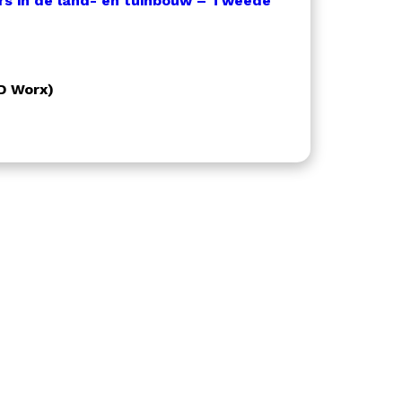
rs in de land- en tuinbouw – Tweede
D Worx)