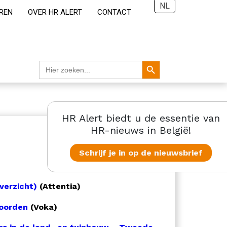
NL
REN
OVER HR ALERT
CONTACT
Zoekknop
Zoek
naar:
HR Alert biedt u de essentie van
HR-nieuws in België!
Schrijf je in op de nieuwsbrief
verzicht)
(Attentia)
woorden
(Voka)