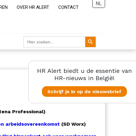
NL
REN
OVER HR ALERT
CONTACT
Zoekknop
Zoek
naar:
HR Alert biedt u de essentie van
HR-nieuws in België!
Schrijf je in op de nieuwsbrief
tena Professional)
en arbeidsovereenkomst
(SD Worx)