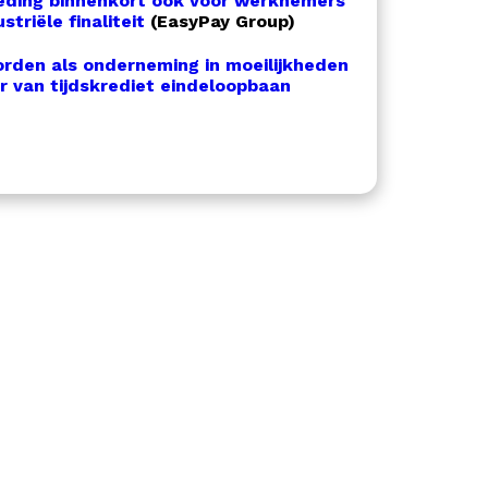
oeding binnenkort ook voor werknemers
riële finaliteit
(EasyPay Group)
rden als onderneming in moeilijkheden
r van tijdskrediet eindeloopbaan