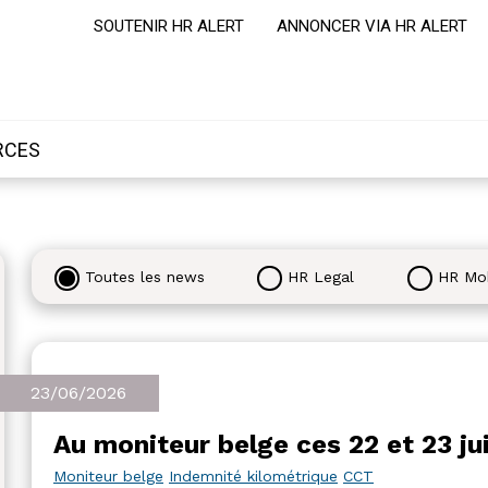
SOUTENIR HR ALERT
ANNONCER VIA HR ALERT
RCES
Toutes les news
HR Legal
HR Mob
23/06/2026
Au moniteur belge ces 22 et 23 ju
Moniteur belge
Indemnité kilométrique
CCT