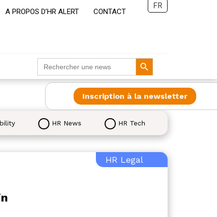
FR
A PROPOS D’HR ALERT
CONTACT
Search Button
Search
for:
Inscription à la newsletter
ility
HR News
HR Tech
HR Legal
in