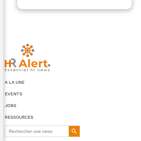
A LA UNE
EVENTS
JOBS
RESSOURCES
Search
Search
for:
Button