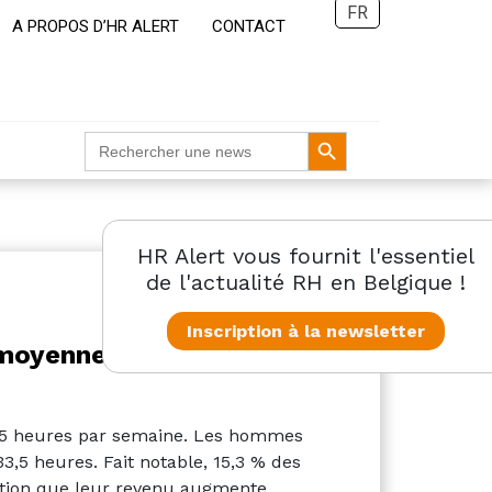
FR
A PROPOS D’HR ALERT
CONTACT
Search Button
Search
for:
HR Alert vous fournit l'essentiel
de l'actualité RH en Belgique !
Inscription à la newsletter
 moyenne du travail
6,5 heures par semaine. Les hommes
3,5 heures. Fait notable, 15,3 % des
ndition que leur revenu augmente