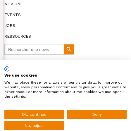
A LA UNE
EVENTS
JOBS
RESSOURCES
Search
Search
for:
Button
DISCLAIMER
We use cookies
COOKIES ET VIE PRIVÉE
We may place these for analysis of our visitor data, to improve our
website, show personalised content and to give you a great website
© HR Alert 2026
experience. For more information about the cookies we use open
the settings.
HR Alert vous fournit l'essentiel de l'actualité RH en
Belgique !
Ok, continue
Deny
No, adjust
Inscription à la newsletter