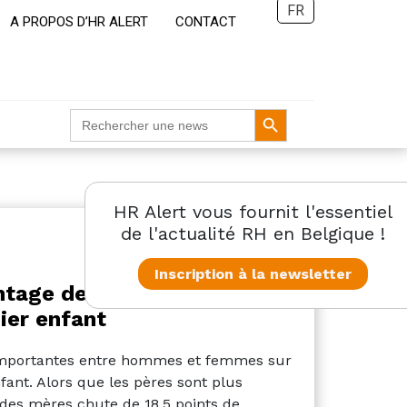
FR
A PROPOS D’HR ALERT
CONTACT
Search Button
Search
for:
HR Alert vous fournit l'essentiel
de l'actualité RH en Belgique !
Inscription à la newsletter
entage de mères actives en
ier enfant
s importantes entre hommes et femmes sur
nfant. Alors que les pères sont plus
 des mères chute de 18,5 points de