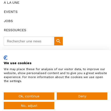
A LA UNE
EVENTS
JOBS
RESSOURCES
Search
Search
for:
Button
DISCLAIMER
We use cookies
COOKIES ET VIE PRIVÉE
We may place these for analysis of our visitor data, to improve our
website, show personalised content and to give you a great website
© HR Alert 2026
experience. For more information about the cookies we use open
the settings.
HR Alert vous fournit l'essentiel de l'actualité RH en
Belgique !
Ok, continue
Deny
No, adjust
Inscription à la newsletter