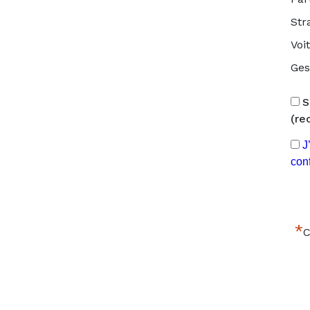
Str
Voi
Ges
S
(r
J
conf
*
C