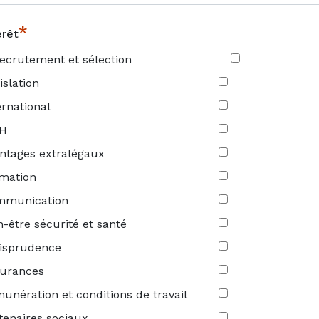
*
erêt
ecrutement et sélection
islation
ernational
RH
ntages extralégaux
mation
mmunication
n-être sécurité et santé
isprudence
urances
unération et conditions de travail
tenaires sociaux