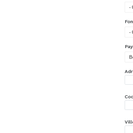
Fon
Pay
Adr
Cod
Vill