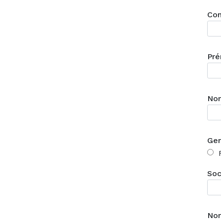
Con
Pr
No
Ge
Soc
Nom