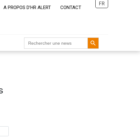
FR
A PROPOS D’HR ALERT
CONTACT
Search Button
Search
for:
s