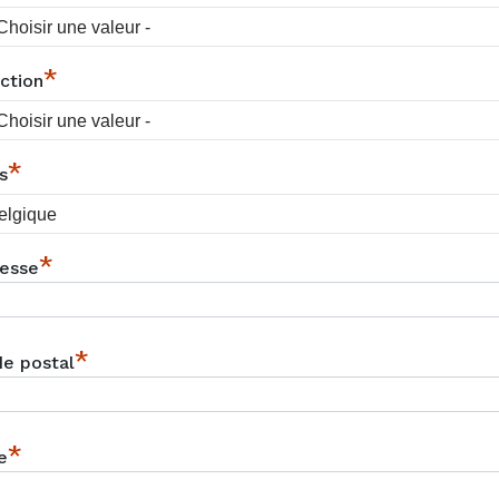
*
ction
*
s
*
esse
*
e postal
*
e