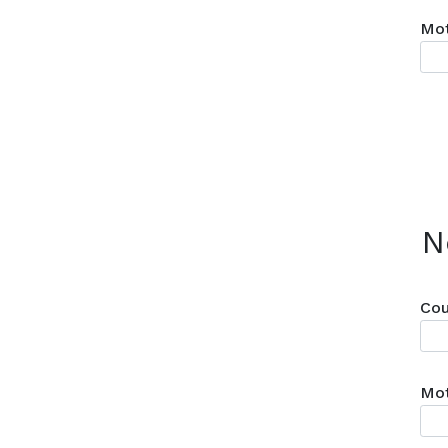
Mot
N
Cou
Mot