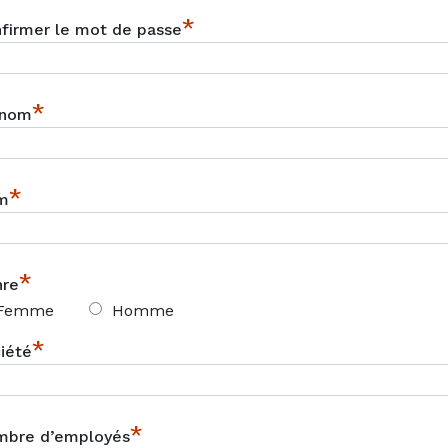
*
firmer le mot de passe
*
énom
*
m
*
nre
Femme
Homme
*
iété
*
bre d’employés