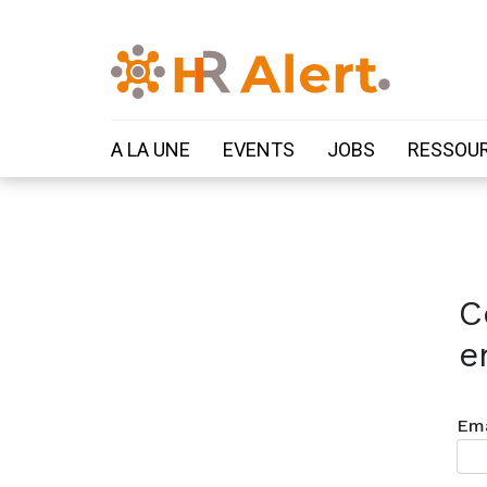
A LA UNE
EVENTS
JOBS
RESSOU
C
e
Ema