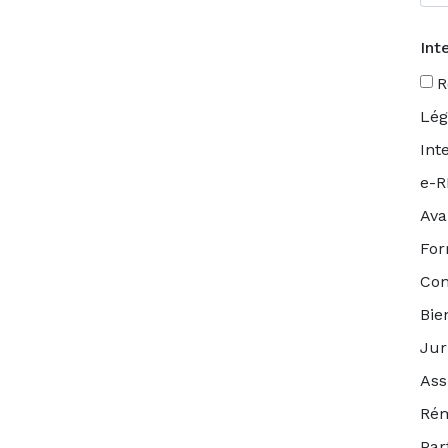
Int
R
Lég
Int
e-
Ava
For
Co
Bie
Jur
Ass
Rém
Par