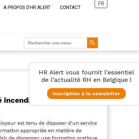
FR
A PROPOS D’HR ALERT
CONTACT
Search Button
Search
for:
HR Alert vous fournit l'essentiel
de l'actualité RH en Belgique !
Inscription à la newsletter
é incendie : camion de
ployeur est tenu de disposer d’un service
formation appropriée en matière de
isir de dispenser une formation pratique