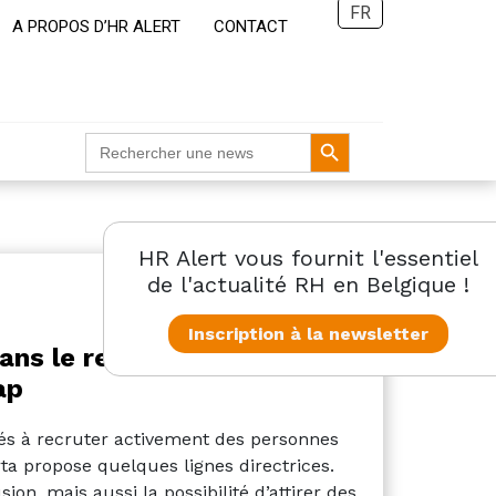
FR
A PROPOS D’HR ALERT
CONTACT
Search Button
Search
for:
HR Alert vous fournit l'essentiel
de l'actualité RH en Belgique !
Inscription à la newsletter
ans le recrutement de
ap
és à recruter activement des personnes
a propose quelques lignes directrices.
on, mais aussi la possibilité d’attirer des