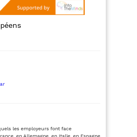
opéens
ar
quels les employeurs font face
rance, en Allemagne, en Italie, en Espagne