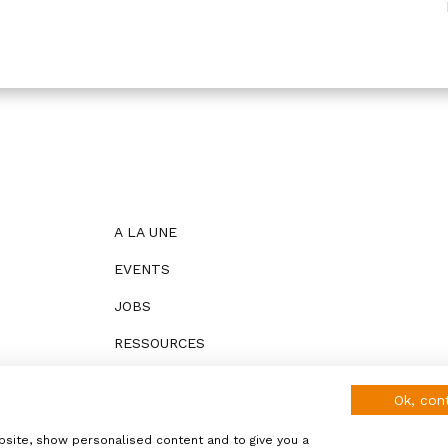
A LA UNE
EVENTS
JOBS
RESSOURCES
Search
Search
for:
Button
Ok, con
bsite, show personalised content and to give you a