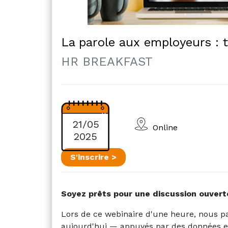
La parole aux employeurs : 
HR BREAKFAST
21/05
Online
2025
S'inscrire >
Soyez prêts pour une discussion ouvert
Lors de ce webinaire d'une heure, nous p
aujourd'hui — appuyés par des données e