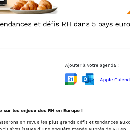
tendances et défis RH dans 5 pays eur
Ajouter à votre agenda :
Apple Calend
e sur les enjeux des RH en Europe !
asserons en revue les plus grands défis et tendances aux
xclusives issues d'une enquête menée
auprès de RH
en F