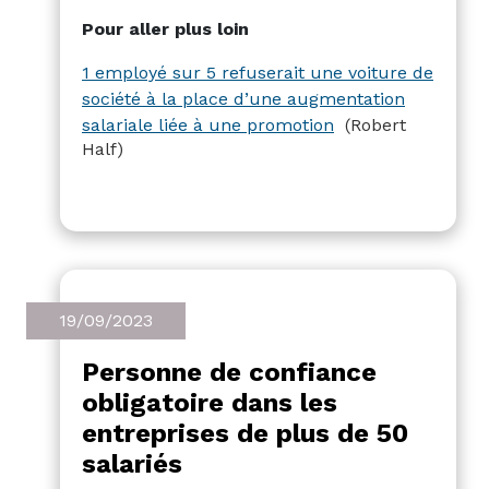
augmentation de salaire liée à une
Pour aller plus loin
promotion. L'intérêt pour cet avantage
diminue avec l'âge. Les solutions de
1 employé sur 5 refuserait une voiture de
mobilité flexibles gagnent en popularité,
société à la place d’une augmentation
mais la voiture de fonction reste un
salariale liée à une promotion
(Robert
argument clé pour les employeurs et les
Half)
employés.
19/09/2023
Personne de confiance
obligatoire dans les
entreprises de plus de 50
salariés