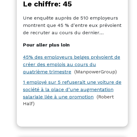
Le chiffre: 45
Une enquête auprès de 510 employeurs
montrent que 45 % d'entre eux prévoient
de recruter au cours du dernier
trimestre 2023, tandis que 14 %
Pour aller plus loin
souhaitent réduire leurs effectifs et 38 %
ne s'attendent pas à des changements.
45% des employeurs belges prévoient de
La "Prévision Nette d'Emploi" atteint ainsi
créer des emplois au cours du
la valeur optimiste de 31 %, la plus
quatrième trimestre
(ManpowerGroup)
élevée de 2023, mais reste inférieure de
1 employé sur 5 refuserait une voiture de
2 % à celle du quatrième trimestre de
société à la place d’une augmentation
2022.
salariale liée à une promotion
(Robert
Half)