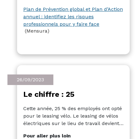
(PPG)) est essentiel pour gérer les
Plan de Prévention global et Plan d’Action
risques dans votre organisation à court et
annuel : identifiez les risques
à long terme. Grâce à ce lien, vous
professionnels pour y faire face
trouverez des étapes et des conseils
(Mensura)
clairs pour préparer le PAA et le PPG.
26/09/2023
Le chiffre : 25
Cette année, 25 % des employés ont opté
pour le leasing vélo. Le leasing de vélos
électriques sur le lieu de travail devient
de plus en plus populaire. Proposer des
Pour aller plus loin
voitures de société électriques (hybrides)