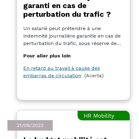
garanti en cas de
perturbation du trafic ?
Un salarié peut prétendre à une
indemnité journalière garantie en cas de
perturbation du trafic, sous réserve de
certaines conditions, notamment des
Pour aller plus loin
circonstances imprévues sur la route
indépendantes de la volonté du
En retard au travail à cause des
collaborateur. Toutefois, si le retard est
embarras de circulation
(Acerta)
dû à des problèmes de circulation
prévisibles, tels que des embouteillages
normaux ou des travaux routiers
annoncés, il ne s'agit pas d'un cas de
force majeure.
HR Mobility
21/09/2023