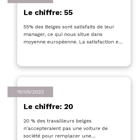
Le chiffre: 55
55% des Belges sont satisfaits de leur
manager, ce qui nous situe dans
moyenne européenne. La satisfaction est
la plus élevée chez les employés qui sont
autorisés à télétravailler de 2 à 4 jours
par semaine. D'ici à la fin de 2023, un
Belge sur trois travaillera à domicile au
moins un jour par semaine, ce qui
représente une augmentation par
19/09/2023
rapport à l'année dernière.
Le chiffre: 20
20 % des travailleurs belges
n'accepteraient pas une voiture de
société pour remplacer une