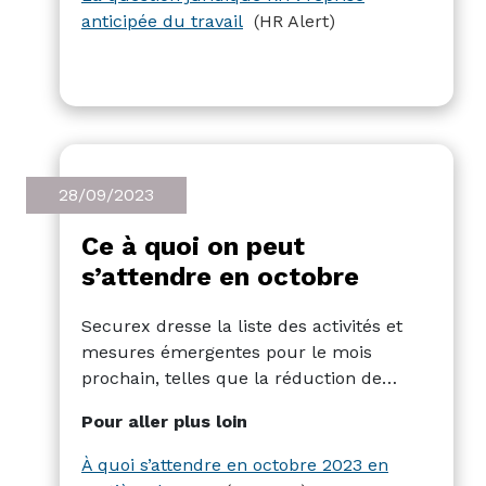
d'effectuer leur travail de bureau et
anticipée du travail
(HR Alert)
qu'ils sont même disposés à le faire ? »
Grâce à notre partenaire YELAW,
découvrez la réponse à cette question. Si
vous même vous avez une question:
envoyez-la nous à
legal@hralert.be
28/09/2023
Ce à quoi on peut
s’attendre en octobre
Securex dresse la liste des activités et
mesures émergentes pour le mois
prochain, telles que la réduction de
l'ONSS à partir du 1er octobre pour ceux
Pour aller plus loin
qui n'ont pas d'expérience
professionnelle récente, l'indice pivot qui
À quoi s’attendre en octobre 2023 en
serait dépassé dès septembre 2023, la