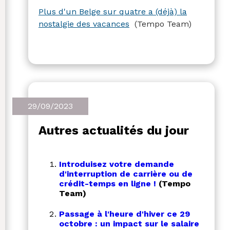
managers prennent rarement des
Plus d'un Belge sur quatre a (déjà) la
mesures pour faire face aux absences
nostalgie des vacances
(Tempo Team)
pendant les vacances. En revanche, les
vacances courtes semblent plus propices
au sentiment de vacances que les
vacances longues.
29/09/2023
Autres actualités du jour
Introduisez votre demande
d'interruption de carrière ou de
crédit-temps en ligne !
(Tempo
Team)
Passage à l'heure d'hiver ce 29
octobre : un impact sur le salaire