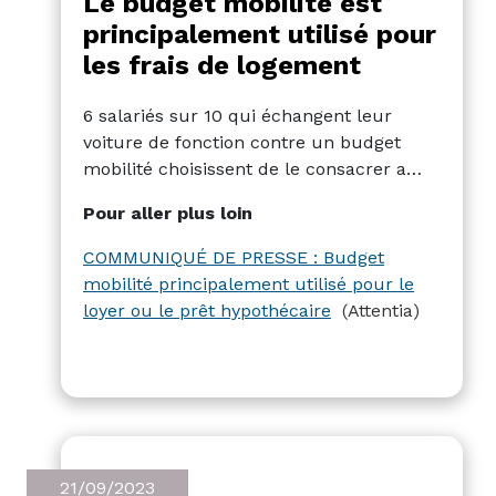
Le budget mobilité est
principalement utilisé pour
les frais de logement
6 salariés sur 10 qui échangent leur
voiture de fonction contre un budget
mobilité choisissent de le consacrer a
leur loyer ou au remboursement d'un
Pour aller plus loin
prêt hypothécaire. 4 sur 10 le consacrent
à des solutions de mobilité à proprement
COMMUNIQUÉ DE PRESSE : Budget
parler telles que le vélo ou le train. Au
mobilité principalement utilisé pour le
cours du premier semestre de cette
loyer ou le prêt hypothécaire
(Attentia)
année, près de 90 % du budget total de
mobilité a été consacré aux frais de
logement.
21/09/2023