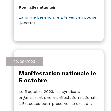
moyen de cette prime augmente
Pour aller plus loin
fortement pour atteindre 2 309 euros,
soit 10 % de plus que l'année dernière et
La prime bénéficiaire a le vent en poupe
25 % de plus qu'en 2021, malgré
(Acerta)
l'incertitude économique.
22/09/2023
Manifestation nationale le
5 octobre
Le 5 octobre 2023, les syndicats
organiseront une manifestation nationale
à Bruxelles pour préserver le droit à
l'action collective et protester contre la