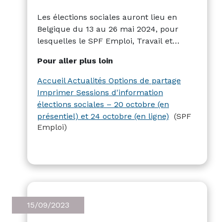
Les élections sociales auront lieu en
Belgique du 13 au 26 mai 2024, pour
lesquelles le SPF Emploi, Travail et
Concertation sociale organise des
Pour aller plus loin
sessions d'information le 20 octobre à
Bruxelles et le 23 octobre en ligne. Les
Accueil Actualités Options de partage
sessions expliqueront la procédure
Imprimer Sessions d'information
légale pour l'organisation des élections
élections sociales – 20 octobre (en
sociales, avec une attention particulière
présentiel) et 24 octobre (en ligne)
(SPF
sur les changements dans la législation
Emploi)
depuis 2020 et la simplification de la
procédure électorale.
15/09/2023