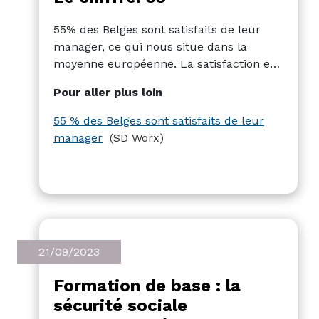
55% des Belges sont satisfaits de leur
manager, ce qui nous situe dans la
moyenne européenne. La satisfaction est
la plus élevée chez les employés qui sont
Pour aller plus loin
autorisés à télétravailler de 2 à 4 jours
par semaine. D'ici à la fin de 2023, un
55 % des Belges sont satisfaits de leur
Belge sur trois travaillera à domicile au
manager
(SD Worx)
moins un jour par semaine, ce qui
représente une augmentation par
rapport à l'année dernière.
21/09/2023
Formation de base : la
sécurité sociale