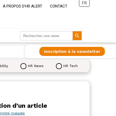
FR
A PROPOS D’HR ALERT
CONTACT
Search Button
Search
for:
Inscription à la newsletter
ility
HR News
HR Tech
ion d’un article
demnité maladie